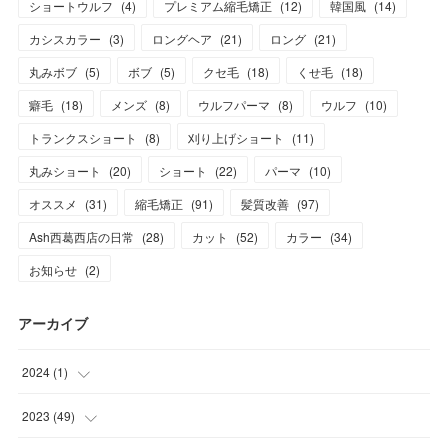
ショートウルフ
(
4
)
プレミアム縮毛矯正
(
12
)
韓国風
(
14
)
カシスカラー
(
3
)
ロングヘア
(
21
)
ロング
(
21
)
丸みボブ
(
5
)
ボブ
(
5
)
クセ毛
(
18
)
くせ毛
(
18
)
癖毛
(
18
)
メンズ
(
8
)
ウルフパーマ
(
8
)
ウルフ
(
10
)
トランクスショート
(
8
)
刈り上げショート
(
11
)
丸みショート
(
20
)
ショート
(
22
)
パーマ
(
10
)
オススメ
(
31
)
縮毛矯正
(
91
)
髪質改善
(
97
)
Ash西葛西店の日常
(
28
)
カット
(
52
)
カラー
(
34
)
お知らせ
(
2
)
アーカイブ
2024
(
1
)
(
1
)
2023
(
49
)