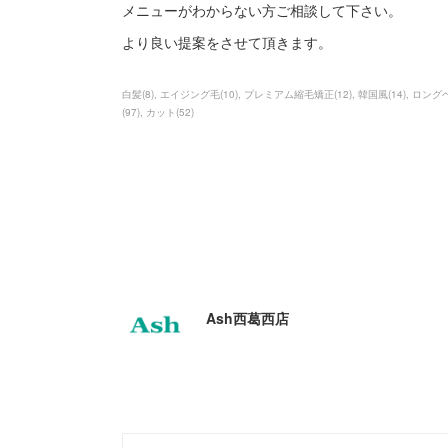
メニューがわからない方ご相談して下さい。
より良い提案をさせて頂きます。
白髪
(
8
)
エイジング毛
(
10
)
プレミアム縮毛矯正
(
12
)
韓国風
(
14
)
ロング
(
97
)
カット
(
52
)
Ash西葛西店