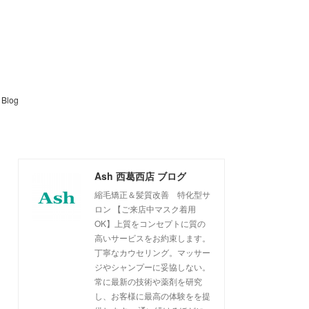
Blog
Ash 西葛西店 ブログ
縮毛矯正＆髪質改善 特化型サ
ロン 【ご来店中マスク着用
OK】上質をコンセプトに質の
高いサービスをお約束します。
丁寧なカウセリング。マッサー
ジやシャンプーに妥協しない。
常に最新の技術や薬剤を研究
し、お客様に最高の体験をを提