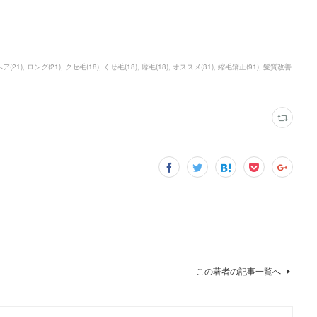
ヘア
(
21
)
ロング
(
21
)
クセ毛
(
18
)
くせ毛
(
18
)
癖毛
(
18
)
オススメ
(
31
)
縮毛矯正
(
91
)
髪質改善
この著者の記事一覧へ