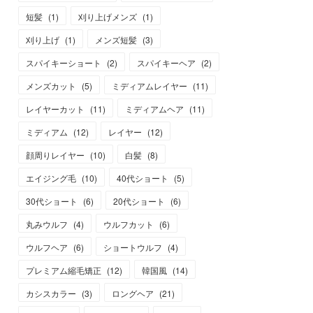
短髪
(
1
)
刈り上げメンズ
(
1
)
刈り上げ
(
1
)
メンズ短髪
(
3
)
スパイキーショート
(
2
)
スパイキーヘア
(
2
)
メンズカット
(
5
)
ミディアムレイヤー
(
11
)
レイヤーカット
(
11
)
ミディアムヘア
(
11
)
ミディアム
(
12
)
レイヤー
(
12
)
顔周りレイヤー
(
10
)
白髪
(
8
)
エイジング毛
(
10
)
40代ショート
(
5
)
30代ショート
(
6
)
20代ショート
(
6
)
丸みウルフ
(
4
)
ウルフカット
(
6
)
ウルフヘア
(
6
)
ショートウルフ
(
4
)
プレミアム縮毛矯正
(
12
)
韓国風
(
14
)
カシスカラー
(
3
)
ロングヘア
(
21
)