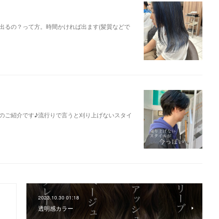
出るの？って方。時間かければ出ます(髪質などで
のご紹介です♪流行りで言うと刈り上げないスタイ
2023.10.30 01:18
透明感カラー