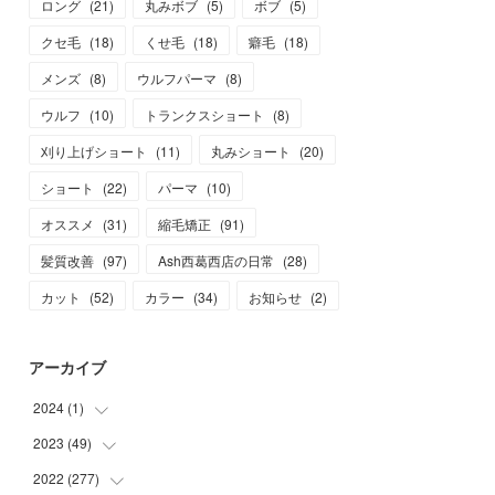
ロング
(
21
)
丸みボブ
(
5
)
ボブ
(
5
)
クセ毛
(
18
)
くせ毛
(
18
)
癖毛
(
18
)
メンズ
(
8
)
ウルフパーマ
(
8
)
ウルフ
(
10
)
トランクスショート
(
8
)
刈り上げショート
(
11
)
丸みショート
(
20
)
ショート
(
22
)
パーマ
(
10
)
オススメ
(
31
)
縮毛矯正
(
91
)
髪質改善
(
97
)
Ash西葛西店の日常
(
28
)
カット
(
52
)
カラー
(
34
)
お知らせ
(
2
)
アーカイブ
2024
(
1
)
2023
(
49
(
1
)
)
2022
(
277
(
1
)
)